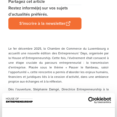
Partagez cet article
Restez informé(e) sur vos sujets
d’actualités préférés.
S'inscrire à la newsletter
Le 1er décembre 2025, la Chambre de Commerce du Luxembourg a
accueilli une nouvelle édition des Entrepreneurs’ Days, organisée par
la House of Entrepreneurship. Cette fois, l’événement était consacré à
une étape cruciale du parcours entrepreneurial : la transmission
d’entreprise. Placée sous le thème « Passer le flambeau, saisir
l’opportunité », cette rencontre a permis d’aborder les enjeux humains,
financiers et juridiques liés à la cession d’activité, dans une ambiance
propice aux échanges et à la réflexion.
Dès l’ouverture, Stéphanie Damgé, Directrice Entrepreneurship à la
Chambre de Commerce, et Lex Delles, ministre de l’Économie, des
PME, de l’Énergie et du Tourisme, ont souligné l’importance d’une
transmission bien préparée, tant sur le plan stratégique que personnel.
Le Ministre a également annoncé le lancement d’une nouvelle aide
destinée aux cédants, intitulée « Ready for Transfer », conçue pour les