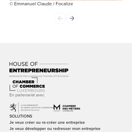
© Emmanuel Claude / Focalize
Stép
Cha
Foca
En partenariat avec
SOLUTIONS
Je veux créer ou re-créer une entreprise
Je veux développer ou redresser mon entreprise