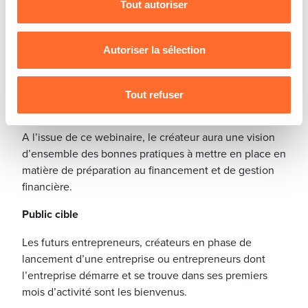
Tout autoriser
ainsi que l’ensemble des webinaires ou
Pour de plus amples informations sur la manière dont
ateliers présentiels de la House of
nous utilisons lescookies et sommes amenés à traiter
Entrepreneurship permettant une montée
vos données personnelles, vous pouvez consulter notre
Autoriser la sélection
en connaissances autonome sur les sujets
Charte d’usage des cookies
et notre
Politique de
du financement.
protection des données personnelles
.
Tout refuser
Apprentissages clés
A l’issue de ce webinaire, le créateur aura une vision
d’ensemble des bonnes pratiques à mettre en place en
matière de préparation au financement et de gestion
financière.
Public cible
Les futurs entrepreneurs, créateurs en phase de
lancement d’une entreprise ou entrepreneurs dont
l’entreprise démarre et se trouve dans ses premiers
mois d’activité sont les bienvenus.