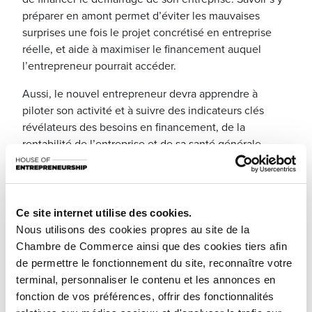
préparer en amont permet d’éviter les mauvaises
surprises une fois le projet concrétisé en entreprise
réelle, et aide à maximiser le financement auquel
l’entrepreneur pourrait accéder.
Aussi, le nouvel entrepreneur devra apprendre à
piloter son activité et à suivre des indicateurs clés
révélateurs des besoins en financement, de la
rentabilité de l’entreprise et de sa santé générale.
Ce webinaire couvre donc 4 grandes questions que les
entrepreneurs se posent au moment de prendre les
rênes d’une entreprise nouvelle :
Ce site internet utilise des cookies.
Nous utilisons des cookies propres au site de la
Comment définir ses besoins en
Chambre de Commerce ainsi que des cookies tiers afin
financement ?
de permettre le fonctionnement du site, reconnaître votre
Comment bien se préparer à convaincre des
terminal, personnaliser le contenu et les annonces en
partenaires financiers ?
fonction de vos préférences, offrir des fonctionnalités