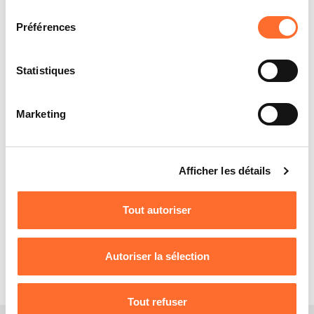
lancer votre entreprise ou pour vous aider à la
consentement
cookies est accessible sous l’onglet « Détails » ci-
développer ?
dessus.
Préférences
Ce workshop vise à vous expliquer en détail l’aide à
Il est précisé que la navigation sur le site et certaines
l’investissement dispensée par le Ministère de
fonctionnalités (ex : lecture de vidéos, partage sur les
Statistiques
l’Economie ainsi qu’à vous donner un aperçu d’autres
réseaux sociaux, sauvegarde des préférences de lecture
aides disponibles, avec des orientations vers les
vidéo, personnalisation de l’affichage du site) peuvent
Marketing
organismes de contact correspondants.
être affectées en cas de refus de tous les cookies ou des
cookies non nécessaires.
Animation : Virginia Da Silva, House of
Vous avez la possibilité de modifier ou retirer votre
Entrepreneurship
Afficher les détails
consentement à tout moment en cliquant sur l’icône
flottante en bas à gauche de chaque page.
Contact : House of Entrepreneurship
Tout autoriser
Pour de plus amples informations sur la manière dont
Mail :
financing@houseofentrepreneurship.lu
nous utilisons lescookies et sommes amenés à traiter
T : (+352) 42 39 39 - 600
vos données personnelles, vous pouvez consulter notre
Autoriser la sélection
Charte d’usage des cookies
et notre
Politique de
protection des données personnelles
.
Tout refuser