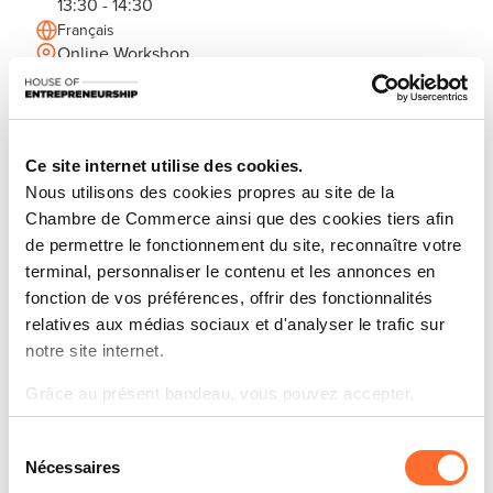
13:30 - 14:30
Français
Online Workshop
M'inscrire
Partagez cet article
Ce site internet utilise des cookies.
Restez informé(e) sur vos sujets
Nous utilisons des cookies propres au site de la
d’actualités préférés.
Chambre de Commerce ainsi que des cookies tiers afin
S'inscrire à la newsletter
de permettre le fonctionnement du site, reconnaître votre
terminal, personnaliser le contenu et les annonces en
fonction de vos préférences, offrir des fonctionnalités
relatives aux médias sociaux et d'analyser le trafic sur
Découvrez les aides étatiques pour vos projets
notre site internet.
d’entreprise !
Grâce au présent bandeau, vous pouvez accepter,
Que vous soyez un porteur de projet ou un
refuser ou configurer les cookies selon vos préférences,
entrepreneur établi, savez-vous qu’il existe une
Sélection
à l’exception des cookies strictement nécessaires au
Nécessaires
multitude d’aides étatiques à votre disposition pour
du
fonctionnement du site. Une description des différents