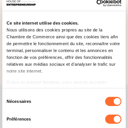
Ce site internet utilise des cookies.
Nous utilisons des cookies propres au site de la
Chambre de Commerce ainsi que des cookies tiers afin
de permettre le fonctionnement du site, reconnaître votre
terminal, personnaliser le contenu et les annonces en
fonction de vos préférences, offrir des fonctionnalités
relatives aux médias sociaux et d'analyser le trafic sur
notre site internet.
Grâce au présent bandeau, vous pouvez accepter,
refuser ou configurer les cookies selon vos préférences,
Sélection
à l’exception des cookies strictement nécessaires au
Nécessaires
du
fonctionnement du site. Une description des différents
consentement
cookies est accessible sous l’onglet « Détails » ci-
dessus.
Préférences
Il est précisé que la navigation sur le site et certaines