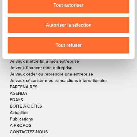
Tout autoriser
Pour de plus amples informations sur la manière dont
En partenariat avec
nous utilisons lescookies et sommes amenés à traiter
vos données personnelles, vous pouvez consulter notre
Autoriser la sélection
Charte d’usage des cookies
et notre
Politique de
SOLUTIONS
protection des données personnelles
.
Je veux créer ou re-créer une entreprise
Tout refuser
Je veux développer ou redresser mon entreprise
Je veux digitaliser mon entreprise
Je veux mettre fin à mon entreprise
Je veux financer mon entreprise
Je veux céder ou reprendre une entreprise
Je veux sécuriser mes transactions internationales
PARTENAIRES
AGENDA
EDAYS
BOÎTE À OUTILS
Actualités
Publications
A PROPOS
CONTACTEZ-NOUS