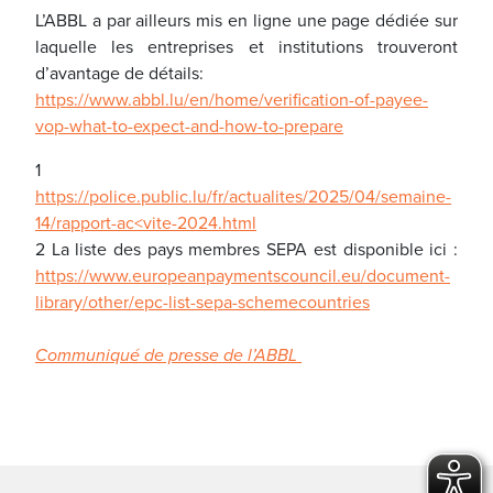
L’ABBL a par ailleurs mis en ligne une page dédiée sur
laquelle les entreprises et institutions trouveront
d’avantage de détails:
https://www.abbl.lu/en/home/verification-of-payee-
vop-what-to-expect-and-how-to-prepare
1
https://police.public.lu/fr/actualites/2025/04/semaine-
14/rapport-ac<vite-2024.html
2 La liste des pays membres SEPA est disponible ici :
https://www.europeanpaymentscouncil.eu/document-
library/other/epc-list-sepa-schemecountries
Communiqué de presse de l’ABBL