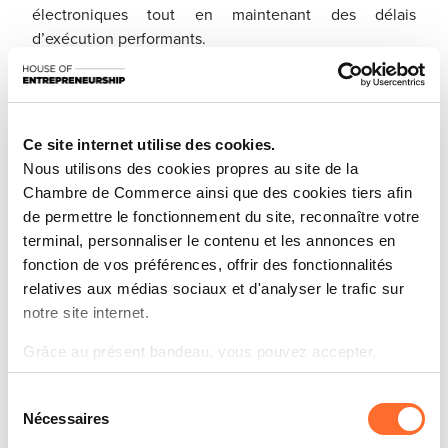
électroniques tout en maintenant des délais
d’exécution performants.
La Vérification du Bénéficiaire en pratique
Avec la mise en place de la Vérification du
Bénéficiaire, les utilisateurs recevront à chaque
Ce site internet utilise des cookies.
virement un message du type suivant :
Nous utilisons des cookies propres au site de la
Chambre de Commerce ainsi que des cookies tiers afin
Match : les données correspondent — le
de permettre le fonctionnement du site, reconnaître votre
virement peut être confirmé sans
terminal, personnaliser le contenu et les annonces en
modification.
fonction de vos préférences, offrir des fonctionnalités
Close Match : correspondance partielle —
relatives aux médias sociaux et d'analyser le trafic sur
une suggestion de nom est proposée.
notre site internet.
No Match : les données ne correspondent
Grâce au présent bandeau, vous pouvez accepter,
pas — une alerte s’affiche, incitant à une
refuser ou configurer les cookies selon vos préférences,
vérification.
Sélection
à l’exception des cookies strictement nécessaires au
Nécessaires
du
fonctionnement du site. Une description des différents
Verification not possible : le service de
consentement
cookies est accessible sous l’onglet « Détails » ci-