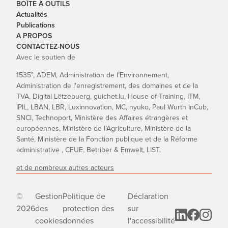
BOÎTE À OUTILS
Actualités
Publications
A PROPOS
CONTACTEZ-NOUS
Avec le soutien de
1535°, ADEM, Administration de l’Environnement,
Administration de l'enregistrement, des domaines et de la
TVA, Digital Lëtzebuerg, guichet.lu, House of Training, ITM,
IPIL, LBAN, LBR, Luxinnovation, MC, nyuko, Paul Wurth InCub,
SNCI, Technoport, Ministère des Affaires étrangères et
européennes, Ministère de l’Agriculture, Ministère de la
Santé, Ministère de la Fonction publique et de la Réforme
administrative , CFUE, Betriber & Emwelt, LIST.
et de nombreux autres acteurs
©
Gestion
Politique de
Déclaration
2026
des
protection des
sur
cookies
données
l'accessibilité