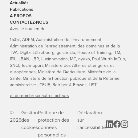
Actualités
Publications
A PROPOS
CONTACTEZ-NOUS
Avec le soutien de
1535°, ADEM, Administration de l’Environnement,
Administration de l'enregistrement, des domaines et de la
TVA, Digital Lëtzebuerg, guichet.lu, House of Training, ITM,
IPIL, LBAN, LBR, Luxinnovation, MC, nyuko, Paul Wurth InCub,
SNCI, Technoport, Ministère des Affaires étrangères et
européennes, Ministère de l’Agriculture, Ministère de la
Santé, Ministère de la Fonction publique et de la Réforme
administrative , CFUE, Betriber & Emwelt, LIST.
et de nombreux autres acteurs
©
Gestion
Politique de
Déclaration
2026
des
protection des
sur
cookies
données
l'accessibilité
personnelles