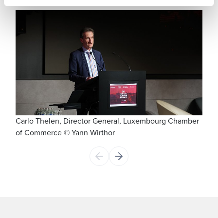
Carlo Thelen, Director General, Luxembourg Chamber
De g
of Commerce © Yann Wirthor
Luxe
Dire
; Ka
Gene
Luxe
Gouv
Wirt