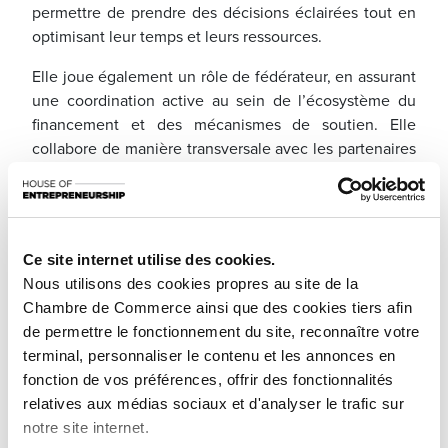
permettre de prendre des décisions éclairées tout en
optimisant leur temps et leurs ressources.
Elle joue également un rôle de fédérateur, en assurant
une coordination active au sein de l’écosystème du
financement et des mécanismes de soutien. Elle
collabore de manière transversale avec les partenaires
publics et privés, dont le ministère de l’Economie, afin
de favoriser les synergies et une approche cohérente
au bénéfice des entrepreneurs.
En tant que force de proposition, cette cellule s’appuie
Ce site internet utilise des cookies.
sur une vision de terrain pour identifier les points de
Nous utilisons des cookies propres au site de la
friction rencontrés par les entreprises et faire remonter
Chambre de Commerce ainsi que des cookies tiers afin
les difficultés observées, contribuant ainsi à
de permettre le fonctionnement du site, reconnaître votre
l’amélioration continue des dispositifs
terminal, personnaliser le contenu et les annonces en
d’accompagnement.
fonction de vos préférences, offrir des fonctionnalités
relatives aux médias sociaux et d'analyser le trafic sur
Enfin, la House of Entrepreneurship, à travers
notre site internet.
l’ensemble de ses services, se positionne comme un