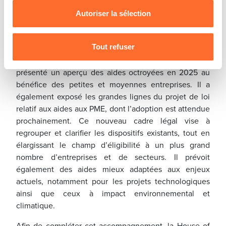
illustre l’importance d’une approche coordonnée et
vos données personnelles, vous pouvez consulter notre
Autoriser la sélection
complémentaire pour répondre efficacement à la
Charte d’usage des cookies
et notre
Politique de
diversité des besoins des entrepreneurs, et aux
protection des données personnelles
.
spécificités de leurs projets.
Tout refuser
À cette occasion, le ministère de l’Économie a
présenté un aperçu des aides octroyées en 2025 au
bénéfice des petites et moyennes entreprises. Il a
également exposé les grandes lignes du projet de loi
relatif aux aides aux PME, dont l’adoption est attendue
prochainement. Ce nouveau cadre légal vise à
regrouper et clarifier les dispositifs existants, tout en
élargissant le champ d’éligibilité à un plus grand
nombre d’entreprises et de secteurs. Il prévoit
également des aides mieux adaptées aux enjeux
actuels, notamment pour les projets technologiques
ainsi que ceux à impact environnemental et
climatique.
Afin de compléter cet accompagnement, la House of