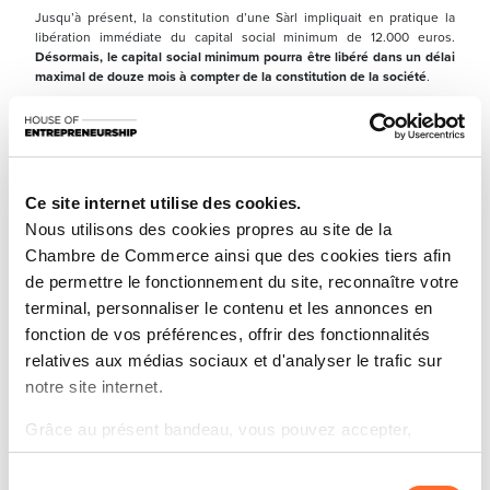
Jusqu’à présent, la constitution d’une Sàrl impliquait en pratique la
libération immédiate du capital social minimum de 12.000 euros.
Désormais, le capital social minimum pourra être libéré dans un délai
maximal de douze mois à compter de la constitution de la société
.
Le capital devra toutefois être intégralement souscrit dès la création de
la société. Seule sa libération effective pourra être reportée.
Cette évolution vise à faciliter les premières étapes du parcours
entrepreneurial tout en maintenant les garanties associées au capital
social.
Ce site internet utilise des cookies.
Nous utilisons des cookies propres au site de la
Un dispositif encadré
Chambre de Commerce ainsi que des cookies tiers afin
de permettre le fonctionnement du site, reconnaître votre
Pour les Sàrl, la possibilité de différer la libération du capital concerne
uniquement les apports en numéraire réalisés lors de la constitution et
terminal, personnaliser le contenu et les annonces en
se limite au montant du capital social minimum légal. Les apports en
fonction de vos préférences, offrir des fonctionnalités
nature, la partie du capital dépassant ce minimum ainsi que les
relatives aux médias sociaux et d'analyser le trafic sur
augmentations de capital ultérieures restent soumis à une libération
immédiate.
notre site internet.
Pour les Sàrl-S, la libération différée peut porter sur l’intégralité du
Grâce au présent bandeau, vous pouvez accepter,
capital social souscrit lors de la constitution lorsque celui-ci est
constitué d’apports en numéraire.
refuser ou configurer les cookies selon vos préférences,
Sélection
à l’exception des cookies strictement nécessaires au
La réforme ne supprime donc pas l’exigence d’un capital social