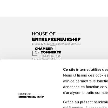
En partenariat avec
Ce site internet utilise de
Nous utilisons des cookie
afin de permettre le foncti
annonces en fonction de vo
Avec le soutien de
d'analyser le trafic sur notr
1535°, ADEM, Administration de l’Environnement, Adm
Grâce au présent bandeau,
LBAN, LBR, Luxinnovation, MC, nyuko, Paul Wurth In
préférences, à l’exception