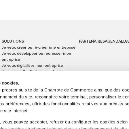
SOLUTIONS
PARTENAIRES
AGENDA
EDA
Je veux créer ou re-créer une entreprise
Je veux développer ou redresser mon
entreprise
Je veux digitaliser mon entreprise
Je veux mettre fin à mon entreprise
Je veux financer mon entreprise
s cookies.
Je veux céder ou reprendre une
entreprise
s propres au site de la Chambre de Commerce ainsi que des cook
Je veux sécuriser mes transactions
onnement du site, reconnaître votre terminal, personnaliser le co
internationales
s préférences, offrir des fonctionnalités relatives aux médias s
e site internet.
inistration de l'enregistrement, des domaines et de la TVA, Digital Lëtze
 vous pouvez accepter, refuser ou configurer les cookies selon
Cub, SNCI, Technoport, Ministère des Affaires étrangères et européennes
 des cookies strictement nécessaires au fonctionnement du site