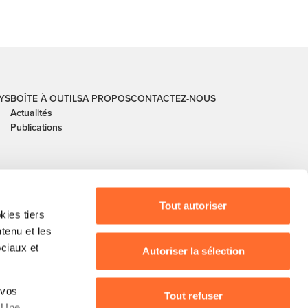
YS
BOÎTE À OUTILS
A PROPOS
CONTACTEZ-NOUS
Actualités
Publications
Tout autoriser
ies tiers
ntenu et les
ociaux et
Autoriser la sélection
buerg, guichet.lu, House of Training, ITM, IPIL,
 vos
, Ministère de l’Agriculture, Ministère de la
Tout refuser
. Une