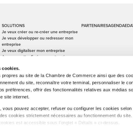
SOLUTIONS
PARTENAIRES
AGENDA
EDA
Je veux créer ou re-créer une entreprise
Je veux développer ou redresser mon
entreprise
Je veux digitaliser mon entreprise
Je veux mettre fin à mon entreprise
Je veux financer mon entreprise
s cookies.
Je veux céder ou reprendre une
entreprise
s propres au site de la Chambre de Commerce ainsi que des cook
Je veux sécuriser mes transactions
onnement du site, reconnaître votre terminal, personnaliser le co
internationales
s préférences, offrir des fonctionnalités relatives aux médias s
e site internet.
inistration de l'enregistrement, des domaines et de la TVA, Digital Lëtze
 vous pouvez accepter, refuser ou configurer les cookies selon
Cub, SNCI, Technoport, Ministère des Affaires étrangères et européennes
 des cookies strictement nécessaires au fonctionnement du site
éforme administrative , CFUE, Betriber & Emwelt, LIST.
cookies est accessible sous l’onglet « Détails » ci-dessus.