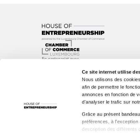
En partenariat avec
Ce site internet utilise de
Nous utilisons des cookie
afin de permettre le foncti
annonces en fonction de vo
Avec le soutien de
d'analyser le trafic sur notr
1535°, ADEM, Administration de l’Environnement, Adm
Grâce au présent bandeau,
LBAN, LBR, Luxinnovation, MC, nyuko, Paul Wurth In
préférences, à l’exception
Santé, Ministère de la Fonction publique et de la R
description des différents 
et de nombreux autres acteurs