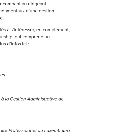
 incombant au dirigeant
fondamentaux d’une gestion
e.
tés à s’intéresser, en complément,
eurship, qui comprend un
 d’infos ici :
les
 à la Gestion Administrative de
caire Professionnel au Luxembourg