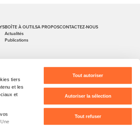
YS
BOÎTE À OUTILS
A PROPOS
CONTACTEZ-NOUS
Actualités
Publications
Tout autoriser
ies tiers
ntenu et les
ociaux et
Autoriser la sélection
buerg, guichet.lu, House of Training, ITM, IPIL,
 vos
, Ministère de l’Agriculture, Ministère de la
Tout refuser
. Une