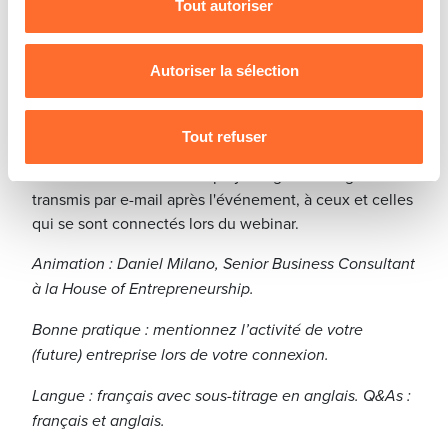
Tout autoriser
Pour de plus amples informations sur la manière dont
réponses est divisée en deux parties linguistiques :
nous utilisons lescookies et sommes amenés à traiter
questions en français, puis questions en anglais.
vos données personnelles, vous pouvez consulter notre
Autoriser la sélection
Restez informé.e !
Charte d’usage des cookies
et notre
Politique de
protection des données personnelles
.
Veuillez prendre note des communications qui vous
Tout refuser
parviendront par e-mail en amont et en aval du
webinar. Un lien vers le replay intégral sera également
transmis par e-mail après l'événement, à ceux et celles
qui se sont connectés lors du webinar.
Animation : Daniel Milano, Senior Business Consultant
à la House of Entrepreneurship.
Bonne pratique : mentionnez l’activité de votre
(future) entreprise lors de votre connexion.
Langue : français avec sous-titrage en anglais. Q&As :
français et anglais.