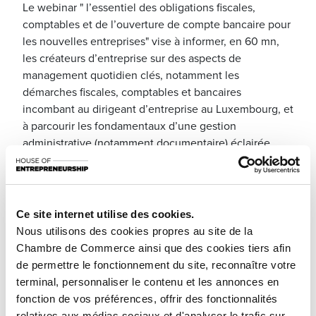
Le webinar " l’essentiel des obligations fiscales,
comptables et de l’ouverture de compte bancaire pour
les nouvelles entreprises" vise à informer, en 60 mn,
les créateurs d’entreprise sur des aspects de
management quotidien clés, notamment les
démarches fiscales, comptables et bancaires
incombant au dirigeant d’entreprise au Luxembourg, et
à parcourir les fondamentaux d’une gestion
administrative (notamment documentaire) éclairée.
Les entrepreneurs nouvellement établis sont invités à
s’intéresser, en complément, au parcours « launch » de
la House of Entrepreneurship, qui comprend un
Ce site internet utilise des cookies.
accompagnement au démarrage, sur demande. Plus
Nous utilisons des cookies propres au site de la
d’infos ici :
www.houseofentrepreneurship.lu/creation
.
Chambre de Commerce ainsi que des cookies tiers afin
de permettre le fonctionnement du site, reconnaître votre
Au programme (30’) :
terminal, personnaliser le contenu et les annonces en
Chapitre 1 : Les Obligations Comptables et Fiscales
fonction de vos préférences, offrir des fonctionnalités
relatives aux médias sociaux et d'analyser le trafic sur