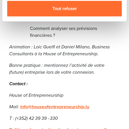
Les investissements.
protection des données personnelles
.
Tout refuser
Le prévisionnel du chiffre d'affaires.
Comment analyser ses prévisions
financières ?
Animation : Loic Guelfi et Daniel Milano, Business
Consultants à la House of Entrepreneurship.
Bonne pratique : mentionnez l’activité de votre
(future) entreprise lors de votre connexion.
Contact :
House of Entrepreneurship
Mail:
info@houseofentrepreneurship.lu
T : (+352) 42 39 39 - 330