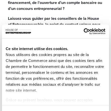
financement, de l’ouverture d’un compte bancaire ou
d’un concours entrepreneurial ?
Laissez-vous guider par les conseillers de la House
of Entrepreneurship, le point de contact unique pour
les entrepreneurs au Luxembourg
Participez à notre prochaine session dédiée aux
fondamentaux du Business Plan et du Plan financier.
Ce site internet utilise des cookies.
Elle vous fournira toutes les informations nécessaires
Nous utilisons des cookies propres au site de la
pour développer un plan solide et élaborer une
Chambre de Commerce ainsi que des cookies tiers afin
stratégie financière efficace pour votre entreprise, à
de permettre le fonctionnement du site, reconnaître votre
travers un tutoriel divisé en 2 parties, suivi d’une
terminal, personnaliser le contenu et les annonces en
session de questions-réponses en direct.
fonction de vos préférences, offrir des fonctionnalités
relatives aux médias sociaux et d'analyser le trafic sur
Voici un aperçu des thématiques abordées.
notre site internet.
Première partie : Business Plan
Grâce au présent bandeau, vous pouvez accepter,
Pourquoi rédiger un business plan ?
refuser ou configurer les cookies selon vos préférences,