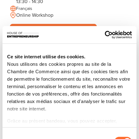
13:30 - 14:30
Français
Online Workshop
M'inscrire
Partagez cet article
Restez informé(e) sur vos sujets
d’actualités préférés.
Ce site internet utilise des cookies.
Nous utilisons des cookies propres au site de la
S'inscrire à la newsletter
Chambre de Commerce ainsi que des cookies tiers afin
de permettre le fonctionnement du site, reconnaître votre
terminal, personnaliser le contenu et les annonces en
fonction de vos préférences, offrir des fonctionnalités
Découvrez les aides étatiques pour vos projets
relatives aux médias sociaux et d'analyser le trafic sur
d’entreprise !
notre site internet.
Que vous soyez un porteur de projet ou un
Grâce au présent bandeau, vous pouvez accepter,
entrepreneur établi, savez-vous qu’il existe une
refuser ou configurer les cookies selon vos préférences,
multitude d’aides étatiques à votre disposition pour
Sélection
à l’exception des cookies strictement nécessaires au