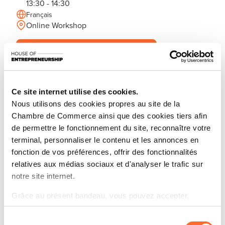
13:30 - 14:30
Français
Online Workshop
M'inscrire
Partagez cet article
Restez informé(e) sur vos sujets
d’actualités préférés.
Ce site internet utilise des cookies.
Nous utilisons des cookies propres au site de la
S'inscrire à la newsletter
Chambre de Commerce ainsi que des cookies tiers afin
de permettre le fonctionnement du site, reconnaître votre
terminal, personnaliser le contenu et les annonces en
fonction de vos préférences, offrir des fonctionnalités
Découvrez les aides étatiques pour vos projets
relatives aux médias sociaux et d'analyser le trafic sur
d’entreprise !
notre site internet.
Que vous soyez un porteur de projet ou un
Grâce au présent bandeau, vous pouvez accepter,
entrepreneur établi, savez-vous qu’il existe une
refuser ou configurer les cookies selon vos préférences,
multitude d’aides étatiques à votre disposition pour
Sélection
à l’exception des cookies strictement nécessaires au