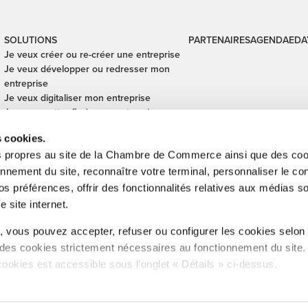
SOLUTIONS
PARTENAIRES
AGENDA
EDA
Je veux créer ou re-créer une entreprise
Je veux développer ou redresser mon
entreprise
Je veux digitaliser mon entreprise
Je veux mettre fin à mon entreprise
Je veux financer mon entreprise
s cookies.
Je veux céder ou reprendre une
entreprise
s propres au site de la Chambre de Commerce ainsi que des cook
Je veux sécuriser mes transactions
onnement du site, reconnaître votre terminal, personnaliser le co
internationales
s préférences, offrir des fonctionnalités relatives aux médias s
e site internet.
inistration de l'enregistrement, des domaines et de la TVA, Digital Lëtze
 vous pouvez accepter, refuser ou configurer les cookies selon
Cub, SNCI, Technoport, Ministère des Affaires étrangères et européennes
 des cookies strictement nécessaires au fonctionnement du site
éforme administrative , CFUE, Betriber & Emwelt, LIST.
cookies est accessible sous l’onglet « Détails » ci-dessus.
tion sur le site et certaines fonctionnalités (ex : lecture de vidéo
garde des préférences de lecture vidéo, personnalisation de l’a