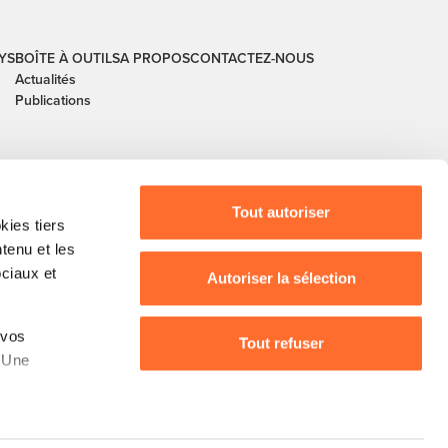
YS
BOÎTE À OUTILS
A PROPOS
CONTACTEZ-NOUS
Actualités
Publications
Tout autoriser
ies tiers
ntenu et les
ociaux et
Autoriser la sélection
buerg, guichet.lu, House of Training, ITM, IPIL,
 vos
Tout refuser
, Ministère de l’Agriculture, Ministère de la
. Une
s, partage sur
ffichage du