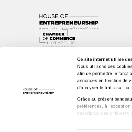
En partenariat avec
Ce site internet utilise de
Nous utilisons des cookie
afin de permettre le foncti
annonces en fonction de vo
Avec le soutien de
d'analyser le trafic sur notr
1535°, ADEM, Administration de l’Environnement, Adm
Grâce au présent bandeau,
LBAN, LBR, Luxinnovation, MC, nyuko, Paul Wurth In
préférences, à l’exception
Santé, Ministère de la Fonction publique et de la R
description des différents 
et de nombreux autres acteurs
Il est précisé que la naviga
les réseaux sociaux, sauve