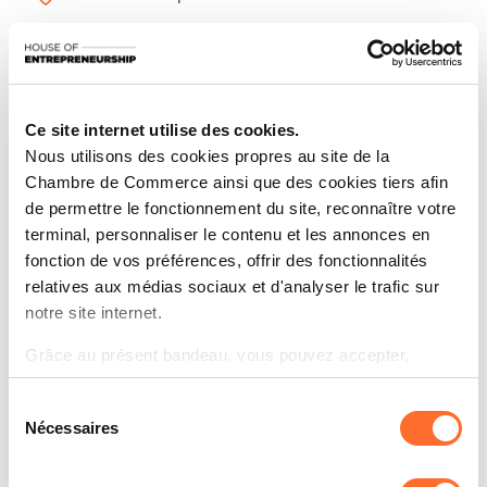
M'inscrire
Partagez cet article
Restez informé(e) sur vos sujets
Ce site internet utilise des cookies.
d’actualités préférés.
Nous utilisons des cookies propres au site de la
S'inscrire à la newsletter
Chambre de Commerce ainsi que des cookies tiers afin
de permettre le fonctionnement du site, reconnaître votre
terminal, personnaliser le contenu et les annonces en
fonction de vos préférences, offrir des fonctionnalités
Vous êtes entrepreneur et cherchez à financer vos
relatives aux médias sociaux et d'analyser le trafic sur
projets professionnels ? Découvrez les informations-
notre site internet.
clé sur l’accès au financement à travers 10 questions-
Grâce au présent bandeau, vous pouvez accepter,
réponses essentielles. Ce workshop vous offre une
refuser ou configurer les cookies selon vos préférences,
présentation sommaire et des astuces pratiques pour
Sélection
à l’exception des cookies strictement nécessaires au
naviguer dans le monde du financement, y compris les
Nécessaires
du
fonctionnement du site. Une description des différents
solutions de cautionnement proposées par la Mutualité
consentement
cookies est accessible sous l’onglet « Détails » ci-
de Cautionnement.
dessus.