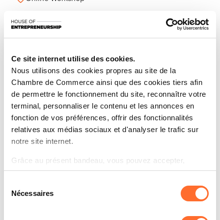
M'inscrire
Partagez cet article
Restez informé(e) sur vos sujets
Ce site internet utilise des cookies.
d’actualités préférés.
Nous utilisons des cookies propres au site de la
S'inscrire à la newsletter
Chambre de Commerce ainsi que des cookies tiers afin
de permettre le fonctionnement du site, reconnaître votre
terminal, personnaliser le contenu et les annonces en
fonction de vos préférences, offrir des fonctionnalités
Vous êtes entrepreneur et cherchez à financer vos
relatives aux médias sociaux et d'analyser le trafic sur
projets professionnels ? Découvrez les informations-
notre site internet.
clé sur l’accès au financement à travers 10 questions-
Grâce au présent bandeau, vous pouvez accepter,
réponses essentielles. Ce workshop vous offre une
refuser ou configurer les cookies selon vos préférences,
présentation sommaire et des astuces pratiques pour
Sélection
à l’exception des cookies strictement nécessaires au
naviguer dans le monde du financement, y compris les
Nécessaires
du
fonctionnement du site. Une description des différents
solutions de cautionnement proposées par la Mutualité
consentement
cookies est accessible sous l’onglet « Détails » ci-
de Cautionnement.
dessus.