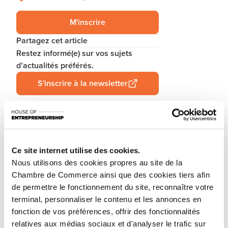
M'inscrire
Partagez cet article
Restez informé(e) sur vos sujets
d’actualités préférés.
S'inscrire à la newsletter
You are starting a business from scratch or buying an
existing one in Luxembourg? Let’s get guided by the
Ce site internet utilise des cookies.
advisors of the House of Entrepreneurship, the single
Nous utilisons des cookies propres au site de la
point of contact for entrepreneurs.
Chambre de Commerce ainsi que des cookies tiers afin
de permettre le fonctionnement du site, reconnaître votre
How? Attend the upcoming workshop «How to start
terminal, personnaliser le contenu et les annonces en
your business in Luxembourg?» focusing on the
fonction de vos préférences, offrir des fonctionnalités
ecosystem, regulatory framework and steps to follow.
relatives aux médias sociaux et d'analyser le trafic sur