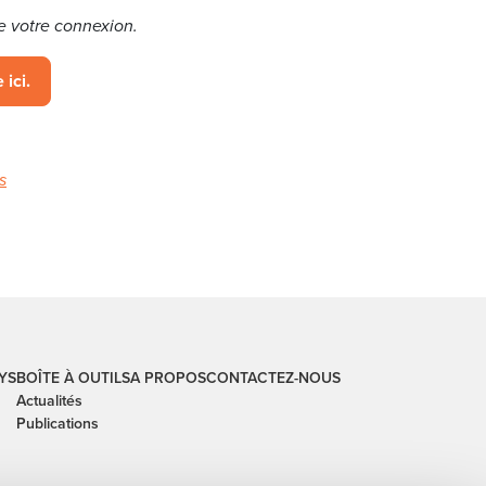
e votre connexion.
 ici.
s
YS
BOÎTE À OUTILS
A PROPOS
CONTACTEZ-NOUS
Actualités
Publications