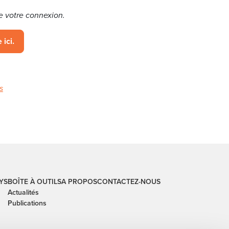
e votre connexion.
 ici.
s
YS
BOÎTE À OUTILS
A PROPOS
CONTACTEZ-NOUS
Actualités
Publications