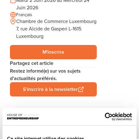
Mardi 2 Juin 2026 au Mercredi 24
Juin 2026
Français
Chambre de Commerce Luxembourg
7, rue Alcide de Gasperi L-1615
Luxembourg
M'inscrire
Partagez cet article
Restez informé(e) sur vos sujets
d’actualités préférés.
S'inscrire à la newsletter
Votre entreprise est-elle conforme au droit de la
consommation ? Vous recevez des plaintes et ne savez
pas quoi faire ? Evitez les litiges et conservez vos clients en
Ce site internet utilise des cookies.